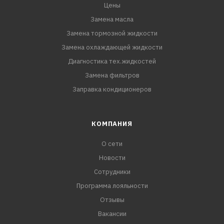
- Усиленная концентрация карбоновых кислот
Цены
позволяет достигать максимального уровня защиты от
Замена масла
всех типов коррозии, в том числе кавитационного
Замена тормозной жидкости
воздействия на металлы.
Замена охлаждающей жидкости
Диагностика тех.жидкостей
Отвечает особым требованиям современ
Замена фильтров
Заправка кондиционеров
КОМПАНИЯ
О сети
Новости
Сотрудники
Программа лояльности
Отзывы
Вакансии