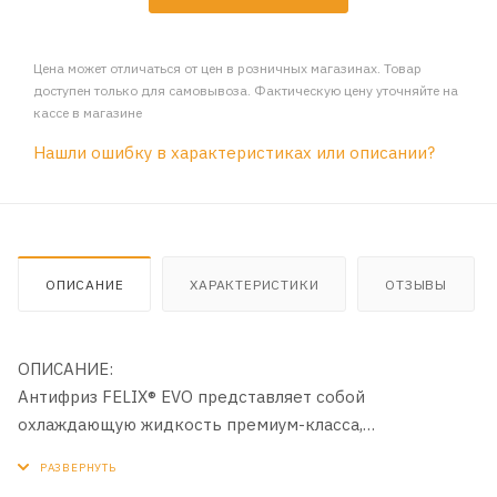
Цена может отличаться от цен в розничных магазинах. Товар
доступен только для самовывоза. Фактическую цену уточняйте на
кассе в магазине
Нашли ошибку в характеристиках или описании?
ОПИСАНИЕ
ХАРАКТЕРИСТИКИ
ОТЗЫВЫ
ОПИСАНИЕ:
Антифриз FELIX® EVO представляет собой
охлаждающую жидкость премиум-класса,
изготовленную из высококачественного этиленгликоля
и суперконцентрата GLYSANTIN ® G165 SC pink