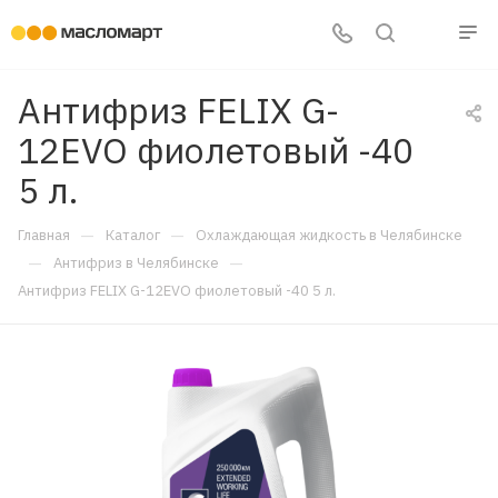
Антифриз FELIX G-
12EVO фиолетовый -40
5 л.
—
—
Главная
Каталог
Охлаждающая жидкость в Челябинске
—
—
Антифриз в Челябинске
Антифриз FELIX G-12EVO фиолетовый -40 5 л.