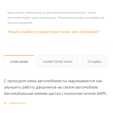
Цена может отличаться от цен в розничных магазинах. Товар
доступен только для самовывоза. Фактическую цену уточняйте на
кассе в магазине
Нашли ошибку в характеристиках или описании?
ОПИСАНИЕ
ХАРАКТЕРИСТИКИ
ОТЗЫВЫ
C приходом зимы автомобилисты задумываются как
улучшить работу дворников на своем автомобиле.
Автомобильная зимняя щетка стеклоочистителя AWM
330мм конструктивно схожи с каркасными, только
защищены резиновым чехлом, который не позволяет
перемерзать каркасу щетки.