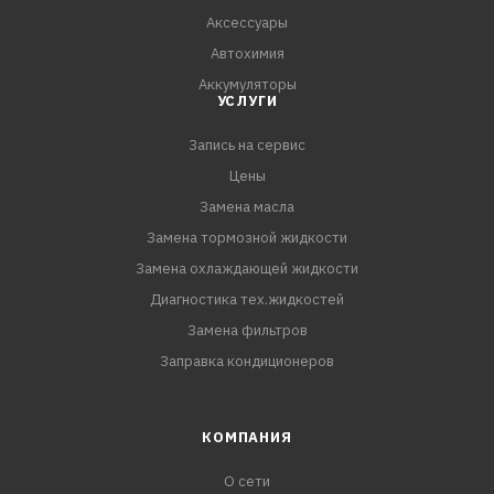
электро-гидравлический привод крыши кабриолета,
Аксессуары
центральный замок. Не имеет аналогов в мировом
Автохимия
производстве по св
Аккумуляторы
УСЛУГИ
Запись на сервис
Цены
Замена масла
Замена тормозной жидкости
Замена охлаждающей жидкости
Диагностика тех.жидкостей
Замена фильтров
Заправка кондиционеров
КОМПАНИЯ
О сети