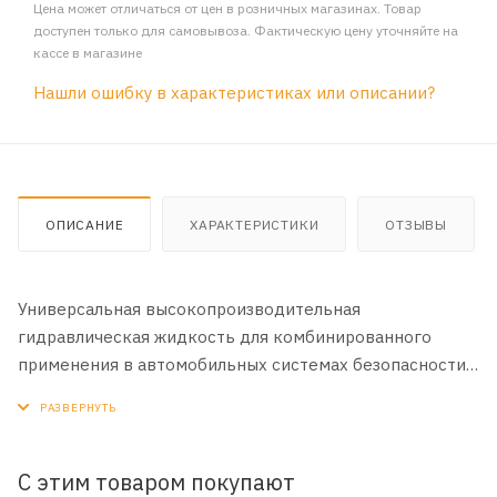
Цена может отличаться от цен в розничных магазинах. Товар
доступен только для самовывоза. Фактическую цену уточняйте на
кассе в магазине
Нашли ошибку в характеристиках или описании?
ОПИСАНИЕ
ХАРАКТЕРИСТИКИ
ОТЗЫВЫ
Универсальная высокопроизводительная
гидравлическая жидкость для комбинированного
применения в автомобильных системах безопасности
и комфорта.
Данная жидкость используется в ГУР BMW и многих
других марок.
С этим товаром покупают