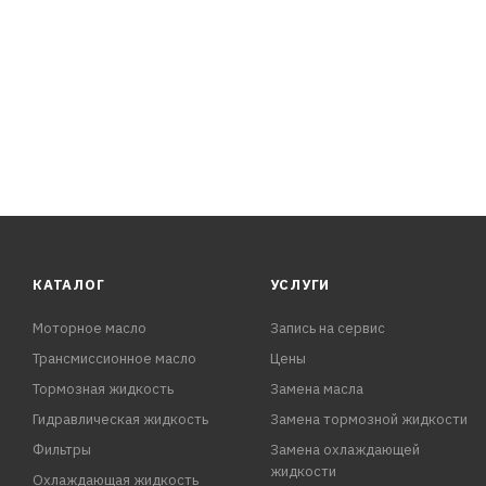
КАТАЛОГ
УСЛУГИ
Моторное масло
Запись на сервис
Трансмиссионное масло
Цены
Тормозная жидкость
Замена масла
Гидравлическая жидкость
Замена тормозной жидкости
Фильтры
Замена охлаждающей
жидкости
Охлаждающая жидкость