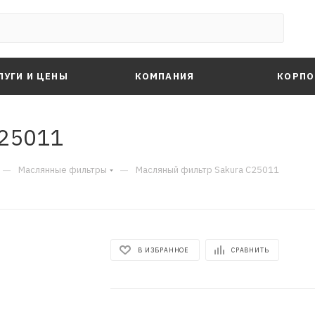
ЛУГИ И ЦЕНЫ
КОМПАНИЯ
КОРПО
C25011
—
—
Маслянные фильтры
Масляный фильтр Sakura C25011
В ИЗБРАННОЕ
СРАВНИТЬ