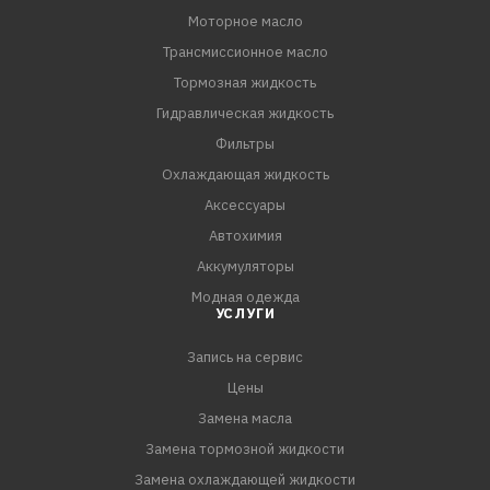
Моторное масло
двигатели в мотоциклах и мобильном энергетическом
Трансмиссионное масло
оборудовании, для которых изготовитель рекомендует
моторные масла для легковых автомобилей.
Тормозная жидкость
Гидравлическая жидкость
ПРЕИМУЩЕСТВА:
Фильтры
- Экономия топлива
Охлаждающая жидкость
- Максимальная производительность двигателя
Аксессуары
- Увеличенные интервалы замены
Автохимия
- Максимальная защита двигателя
Аккумуляторы
- Предот
Модная одежда
УСЛУГИ
Запись на сервис
Цены
Замена масла
Замена тормозной жидкости
Замена охлаждающей жидкости