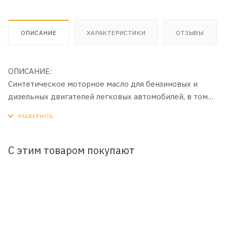
ОПИСАНИЕ
ХАРАКТЕРИСТИКИ
ОТЗЫВЫ
ОПИСАНИЕ:
Синтетическое моторное масло для бензиновых и
дизельных двигателей легковых автомобилей, в том
числе оборудованных турбонаддувом и устройствами
доочистки выхлопных газов (каталитическими
нейтрализаторами и фильтрами сажевых частиц (DPF).
С этим товаром покупают
ПРИМЕНЕНИЕ:
Разработано специально для новейших бензиновых и
дизельных двигателей автомобилей концерна VAG
(Volkswagen, Audi, Skoda, Seat), в которых необходимо
использовать масло, соответствующее требованиям
спецификации VW 508 00/509 00. Масло не совместимо