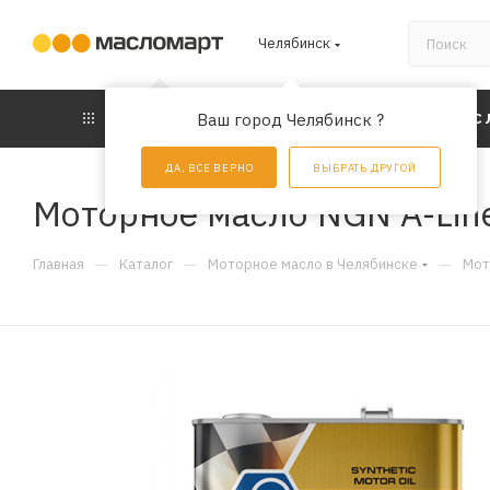
Челябинск
КАТАЛОГ
Ваш город Челябинск ?
АКЦИИ
УС
ДА, ВСЕ ВЕРНО
ВЫБРАТЬ ДРУГОЙ
Моторное масло NGN A-Line
—
—
—
Главная
Каталог
Моторное масло в Челябинске
Мот