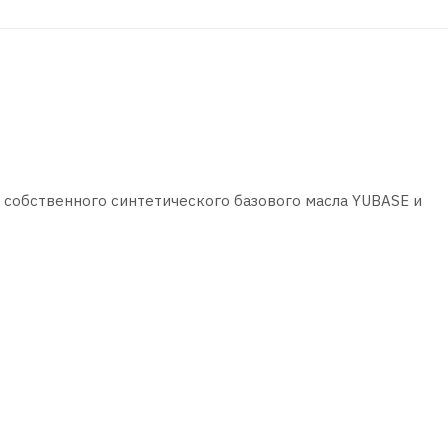
 собственного синтетического базового масла YUBASE и
омобилей и легкого коммерческого транспорта.
онных свойств и надежную защиту двигателя.
ость масла и минимизирует его расход, а также предотвра