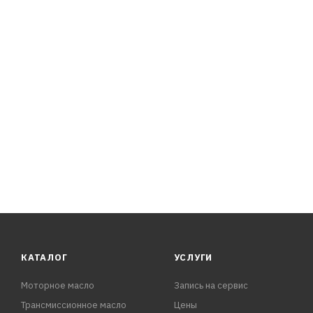
- Широкий температурный диапазон применения.
РЕКОМЕНДАЦИИ/СПЕЦИФИКАЦИИ
API SP
ACEA A3/B4
VW 502.00 / 505.00
MB 229.5/229.3/229.1/226.5
BMW Longlife-01
Renault-Nissan RN 0700 / 0710
PSA B71 2296
КАТАЛОГ
УСЛУГИ
Моторное масло
Запись на сервис
Трансмиссионное масло
Цены