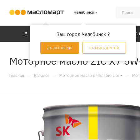
Челябинск
КАТАЛОГ
Ваш город Челябинск ?
АКЦИИ
УС
ДА, ВСЕ ВЕРНО
ВЫБРАТЬ ДРУГОЙ
Моторное масло ZIC X7 5W-
—
—
—
Главная
Каталог
Моторное масло в Челябинске
Мот