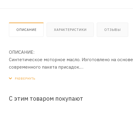
ОПИСАНИЕ
ХАРАКТЕРИСТИКИ
ОТЗЫВЫ
ОПИСАНИЕ:
Синтетическое моторное масло. Изготовлено на основе
современного пакета присадок.
ПРИМЕНЕНИЕ:
Для бензиновых и дизельных двигателей легковых авт
С этим товаром покупают
ПРЕИМУЩЕСТВА:
- Обеспечивает сохранение превосходных эксплуатаци
- Синтетическая основа обеспечивает низкую испаряем
образование нагаров и отложений в двигателе.