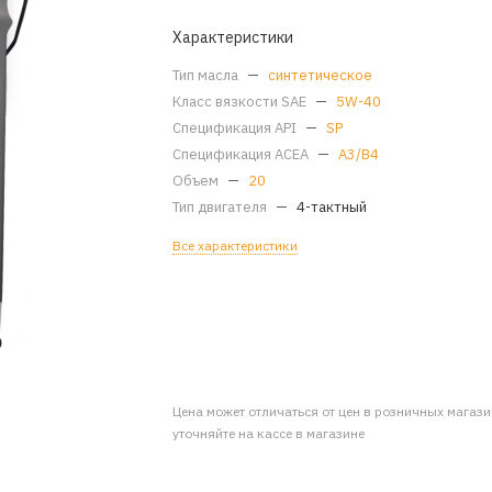
Характеристики
Тип масла
—
синтетическое
Класс вязкости SAE
—
5W-40
Спецификация API
—
SP
Спецификация ACEA
—
A3/B4
Объем
—
20
Тип двигателя
—
4-тактный
Все характеристики
Цена может отличаться от цен в розничных магаз
уточняйте на кассе в магазине