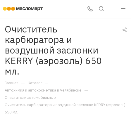
Очиститель
карбюратора и
воздушной заслонки
KERRY (аэрозоль) 650
мл.
—
—
Главная
Каталог
—
Автохимия и автокосметика в Челябинске
—
Очистители автомобильные
Очиститель карбюратора и воздушной заслонки KERRY (аэрозоль)
650 мл.