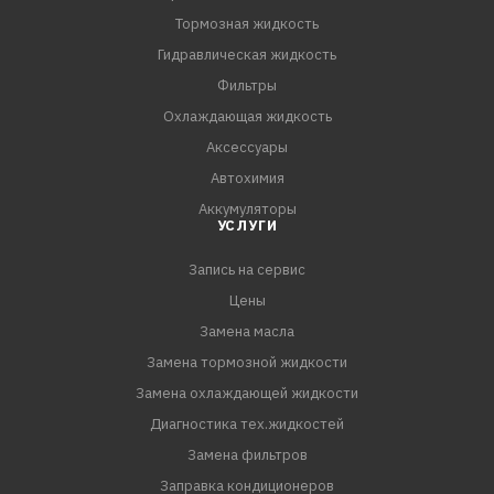
заглохнуть.
Тормозная жидкость
3. Для удобства применения используйте
Гидравлическая жидкость
прилагающуюся удлинительную трубочку.
Фильтры
Охлаждающая жидкость
Аксессуары
Автохимия
Аккумуляторы
УСЛУГИ
Запись на сервис
Цены
Замена масла
Замена тормозной жидкости
Замена охлаждающей жидкости
Диагностика тех.жидкостей
Замена фильтров
Заправка кондиционеров