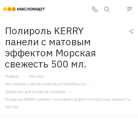
Полироль KERRY
панели с матовым
эффектом Морская
свежесть 500 мл.
—
—
Главная
Каталог
—
Автохимия и автокосметика в Челябинске
—
Средства для ухода за салоном
Полироль KERRY панели с матовым эффектом Морская свежесть
500 мл.