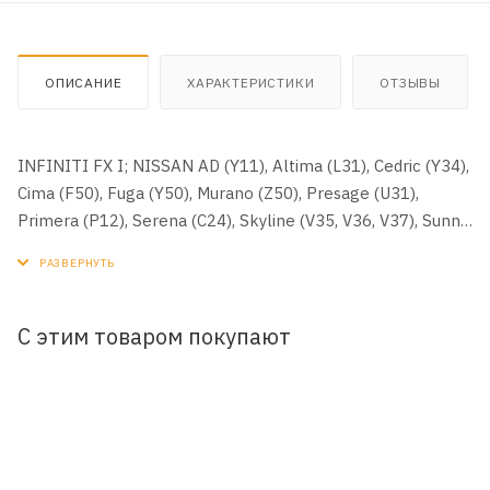
ОПИСАНИЕ
ХАРАКТЕРИСТИКИ
ОТЗЫВЫ
INFINITI FX I; NISSAN AD (Y11), Altima (L31), Cedric (Y34),
Cima (F50), Fuga (Y50), Murano (Z50), Presage (U31),
Primera (P12), Serena (C24), Skyline (V35, V36, V37), Sunny
(B15), Teana (J31), Tino (V10), Wingroad (Y11), X-Trail (T30)
Размер: 230x216x32
С этим товаром покупают