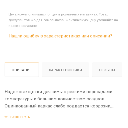
Цена может отличаться от цен в розничных магазинах. Товар
доступен только для самовывоза. Фактическую цену уточняйте на
кассе в магазине
Нашли ошибку в характеристиках или описании?
ОПИСАНИЕ
ХАРАКТЕРИСТИКИ
ОТЗЫВЫ
Надежные щетки для зимы с резкими перепадами
температуры и большим количеством осадков.
Оцинкованный каркас слабо поддается коррозии,
герметичный каучуковый чехол исключает обмерзание
каркаса щетки и чистящая лента высотой 1см. для
удаления больших объемов мокрого снега. Лента с