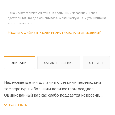
Цена может отличаться от цен в розничных магазинах. Товар
доступен только для самовывоза. Фактическую цену уточняйте на
кассе в магазине
Нашли ошибку в характеристиках или описании?
ОПИСАНИЕ
ХАРАКТЕРИСТИКИ
ОТЗЫВЫ
Надежные щетки для зимы с резкими перепадами
температуры и большим количеством осадков.
Оцинкованный каркас слабо поддается коррозии,
герметичный каучуковый чехол исключает обмерзание
каркаса щетки и чистящая лента высотой 1см. для
удаления больших объемов мокрого снега. Лента с