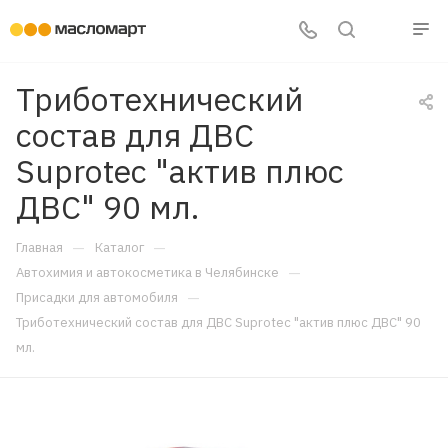
Триботехнический
состав для ДВС
Suprotec "актив плюс
ДВС" 90 мл.
—
—
Главная
Каталог
—
Автохимия и автокосметика в Челябинске
—
Присадки для автомобиля
Триботехнический состав для ДВС Suprotec "актив плюс ДВС" 90
мл.