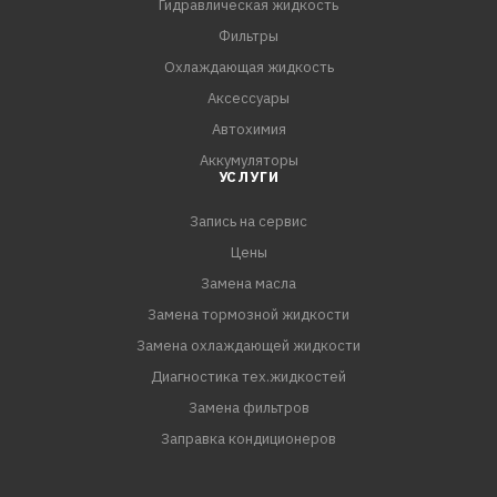
необходимую газоплотность. Это восстанавливает
Гидравлическая жидкость
компрессию и выравнивает ее по цилиндрам,
Фильтры
повышает качество сгорания т
Охлаждающая жидкость
Аксессуары
Автохимия
Аккумуляторы
УСЛУГИ
Запись на сервис
Цены
Замена масла
Замена тормозной жидкости
Замена охлаждающей жидкости
Диагностика тех.жидкостей
Замена фильтров
Заправка кондиционеров