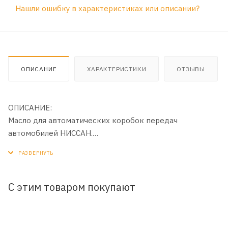
Нашли ошибку в характеристиках или описании?
ОПИСАНИЕ
ХАРАКТЕРИСТИКИ
ОТЗЫВЫ
ОПИСАНИЕ:
Масло для автоматических коробок передач
автомобилей НИССАН.
ОБЛАСТЬ ПРИМЕНЕНИЯ:
Используется в автомобилях, оснащенных электронной
системой автоматической коробки передач,
С этим товаром покупают
электронной системой блокировки и полностью
электронной системой автоматической коробки
передач E-AT.