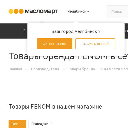
Челябинск
КАТАЛОГ
Ваш город Челябинск ?
АКЦИИ
УС
ДА, ВСЕ ВЕРНО
ВЫБРАТЬ ДРУГОЙ
Товары бренда FENOM в се
—
—
Главная
Производители
Товары бренда FENOM в сети маг
Товары FENOM в нашем магазине
Все
1
Присадки
1