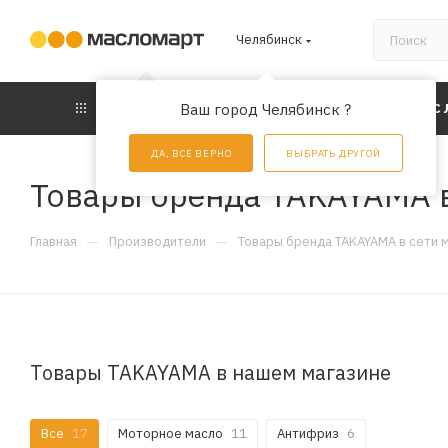
Челябинск
КАТАЛОГ
Ваш город Челябинск ?
АКЦИИ
УС
ДА, ВСЕ ВЕРНО
ВЫБРАТЬ ДРУГОЙ
Товары бренда TAKAYAMA в
—
—
Главная
Производители
Товары бренда TAKAYAMA в сети 
Товары TAKAYAMA в нашем магазине
Все
17
Моторное масло
11
Антифриз
6