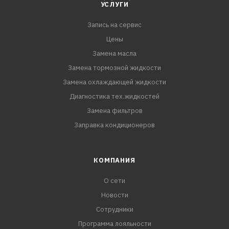
минус 40С до плюс 110С.
УСЛУГИ
Запись на сервис
ПРЕИМУЩЕСТВА:
- Без спирта и глицерина. Сохраняет
Цены
резинотехнические изделия
Замена масла
- Защищает от коррозии и накипи
Замена тормозной жидкости
- Флуоресцентный краситель позволяет с помощью
Замена охлаждающей жидкости
ультрафиолета обнаружить место течи.
Диагностика тех.жидкостей
Замена фильтров
Заправка кондиционеров
КОМПАНИЯ
О сети
Новости
Сотрудники
Программа лояльности