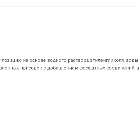
позицию на основе водного раствора этиленгликоля, воды
зионных присадок с добавлением фосфатных соединений, а
ITSUBISHI, MAZDA.
телей в автомобилях HYUNDAI, KIA, MITSUBISHI, MAZDA
проводностью
ений