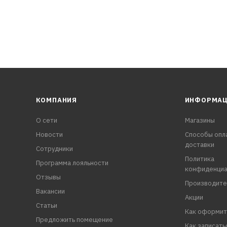
000 км
т достигать максимального уровня защиты от всех типов ко
КОМПАНИЯ
ИНФОРМА
О сети
Магазины
Новости
Способы опл
доставки
Сотрудники
Политика
Программа лояльности
конфиденциа
Отзывы
Производите
Вакансии
Акции
Статьи
Как оформит
Предложить помещение
Как записать