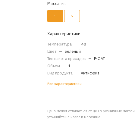
Масса, кг.
1
5
Характеристики
Температура
—
-40
Цвет
—
зелёный
Тип пакета присадок
—
P-OAT
Объем
—
1
Вид продукта
—
Антифриз
Все характеристики
Цена может отличаться от цен в розничных магаз
уточняйте на кассе в магазине