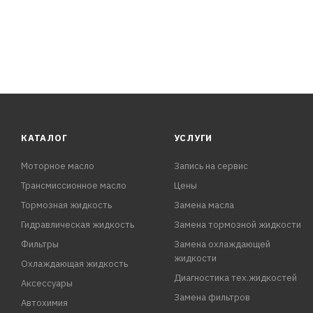
- Обладает высокими смазывающими свойствами
- Обладает увеличенным ресурсом эксплуатации – 250 
- Усиленная концентрация карбоновых кислот позволяе
том числе кавитационного воздействия на металлы
- Продлевает срок службы системы охлаждения.
КАТАЛОГ
УСЛУГИ
Моторное масло
Запись на сервис
Трансмиссионное масло
Цены
Тормозная жидкость
Замена масла
Гидравлическая жидкость
Замена тормозной жидкости
Фильтры
Замена охлаждающей
жидкости
Охлаждающая жидкость
Диагностика тех.жидкостей
Аксессуары
Замена фильтров
Автохимия