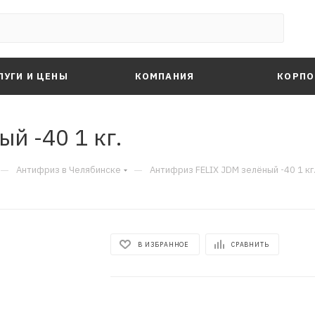
ЛУГИ И ЦЕНЫ
КОМПАНИЯ
КОРПО
й -40 1 кг.
—
—
Антифриз в Челябинске
Антифриз FELIX JDM зелёный -40 1 кг
В ИЗБРАННОЕ
СРАВНИТЬ