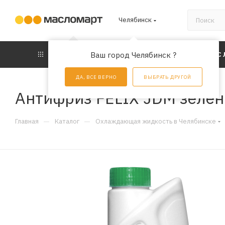
Челябинск
КАТАЛОГ
Ваш город Челябинск ?
АКЦИИ
УС
ДА, ВСЕ ВЕРНО
ВЫБРАТЬ ДРУГОЙ
Антифриз FELIX JDM зелёны
—
—
Главная
Каталог
Охлаждающая жидкость в Челябинске