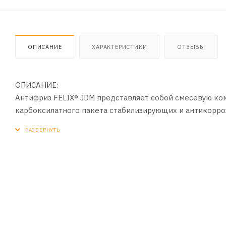
ОПИСАНИЕ
ХАРАКТЕРИСТИКИ
ОТЗЫВЫ
ОПИСАНИЕ:
Антифриз FELIX® JDM представляет собой смесевую ком
карбоксилатного пакета стабилизирующих и антикорро
содержащих противопенные и красящие добавки.
ПРИМЕНЕНИЕ:
Рекомендован к заливке в автомобили HYUNDAI, KIA, M
ПРЕИМУЩЕСТВА:
- Присадочный пакет разработан специально для двига
- Обладает повышенной термостабильностью и тепло
- Исключает возможность образования накипи и отлож