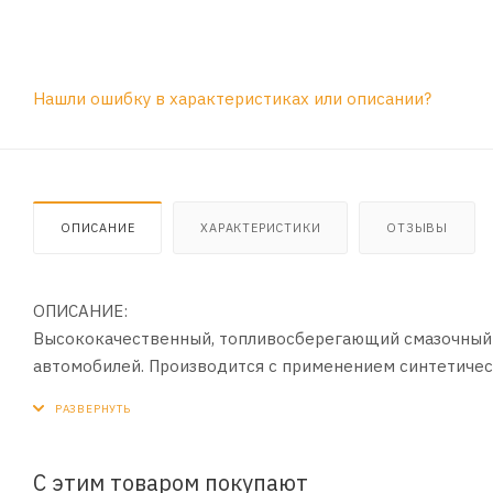
Нашли ошибку в характеристиках или описании?
ОПИСАНИЕ
ХАРАКТЕРИСТИКИ
ОТЗЫВЫ
ОПИСАНИЕ:
Высококачественный, топливосберегающий смазочный 
автомобилей. Производится с применением синтетичес
ПРИМЕНЕНИЕ:
Рекомендуется для всех типов бензиновых (многоклапа
и всех дизельных (с турбонаддувом или без него) двиг
С этим товаром покупают