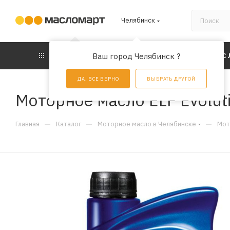
Челябинск
КАТАЛОГ
Ваш город Челябинск ?
АКЦИИ
УС
ДА, ВСЕ ВЕРНО
ВЫБРАТЬ ДРУГОЙ
Моторное масло ELF Evolut
—
—
—
Главная
Каталог
Моторное масло в Челябинске
Мот