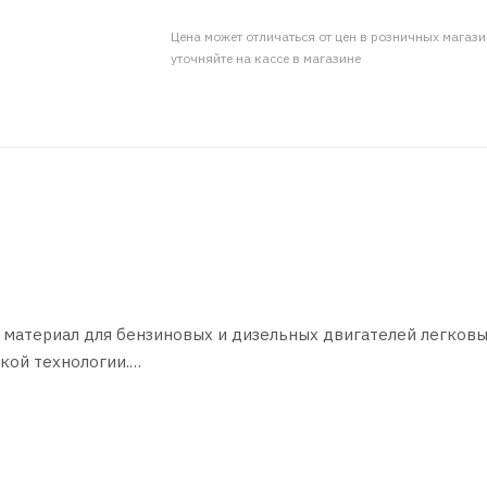
Цена может отличаться от цен в розничных магаз
уточняйте на кассе в магазине
материал для бензиновых и дизельных двигателей легков
кой технологии.
нных и турбированных, с каталитическим конвертором или 
ателей в легковых автомобилях и легких автофургонах. Осо