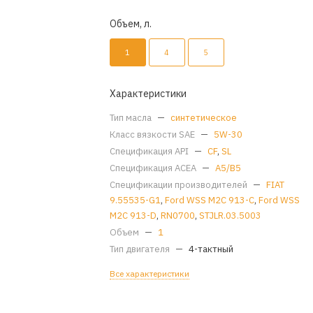
Объем, л.
1
4
5
Характеристики
Тип масла
—
синтетическое
Класс вязкости SAE
—
5W-30
Спецификация API
—
CF
,
SL
Спецификация ACEA
—
A5/B5
Спецификации производителей
—
FIAT
9.55535-G1
,
Ford WSS M2C 913-C
,
Ford WSS
M2C 913-D
,
RN0700
,
STJLR.03.5003
Объем
—
1
Тип двигателя
—
4-тактный
Все характеристики