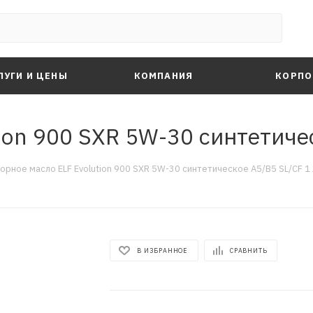
ЛУГИ И ЦЕНЫ
КОМПАНИЯ
КОРПО
ion 900 SXR 5W-30 синтетичес
орное масло ELF Evolution 900 SXR 5W-30 синтетическое A5/B5 SL/CF 1 
В ИЗБРАННОЕ
СРАВНИТЬ