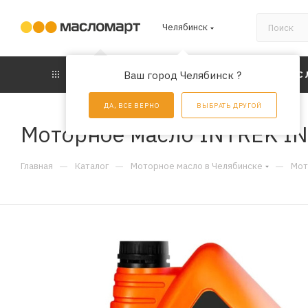
Челябинск
КАТАЛОГ
Ваш город Челябинск ?
АКЦИИ
УС
ДА, ВСЕ ВЕРНО
ВЫБРАТЬ ДРУГОЙ
Моторное масло INTREK IN
—
—
—
Главная
Каталог
Моторное масло в Челябинске
Мот