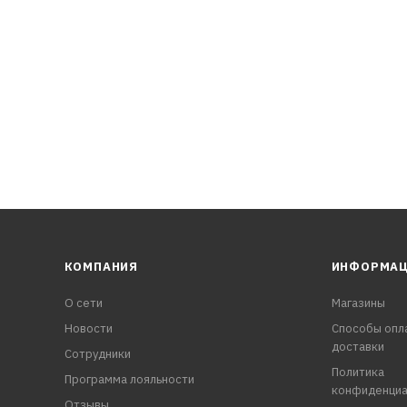
й период
КОМПАНИЯ
ИНФОРМА
О сети
Магазины
Новости
Способы опл
доставки
Сотрудники
Политика
Программа лояльности
конфиденциа
Отзывы