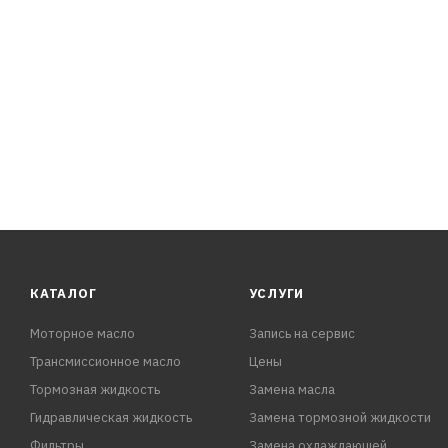
Свойства и преимущества
-Увеличивает срок службы двигателя в постгарантийны
-Обеспечивает плавную работу двигателя
-Уровень эксплуатационных свойств API SL
Спецификации и одобрения
API SL/CF SAE 5W-30:
- Ford WSS-M2C-913-A/B/C/D
- ACEA A1/B1, A5/B5
- Ren
КАТАЛОГ
УСЛУГИ
Моторное масло
Запись на сервис
Трансмиссионное масло
Цены
Тормозная жидкость
Замена масла
Гидравлическая жидкость
Замена тормозной жидкости
Фильтры
Замена охлаждающей