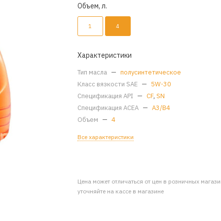
Объем, л.
1
4
Характеристики
Тип масла
—
полусинтетическое
Класс вязкости SAE
—
5W-30
Спецификация API
—
CF
,
SN
Спецификация ACEA
—
A3/B4
Объем
—
4
Все характеристики
Цена может отличаться от цен в розничных магаз
уточняйте на кассе в магазине