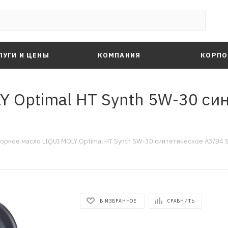
ЛУГИ И ЦЕНЫ
КОМПАНИЯ
КОРПО
Y Optimal HT Synth 5W-30 си
орное масло LIQUI MOLY Optimal HT Synth 5W-30 синтетическое A3/B4 S
В ИЗБРАННОЕ
СРАВНИТЬ