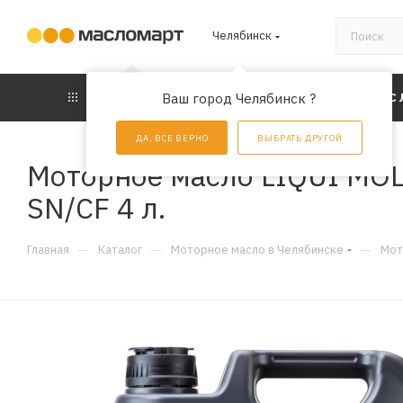
Челябинск
КАТАЛОГ
Ваш город Челябинск ?
АКЦИИ
УС
ДА, ВСЕ ВЕРНО
ВЫБРАТЬ ДРУГОЙ
Моторное масло LIQUI MOL
SN/CF 4 л.
—
—
—
Главная
Каталог
Моторное масло в Челябинске
Мот