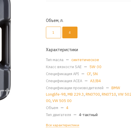
Объем, л.
1
4
Характеристики
Тип масла
—
синтетическое
Класс вязкости SAE
—
5W-30
Спецификация API
—
CF
,
SN
Спецификация ACEA
—
A3/B4
Спецификации производителей
—
BMW
Longlife-98
,
MB 229.3
,
RN0700
,
RN0710
,
VW 50
00
,
VW 505 00
Объем
—
4
Тип двигателя
—
4-тактный
Все характеристики