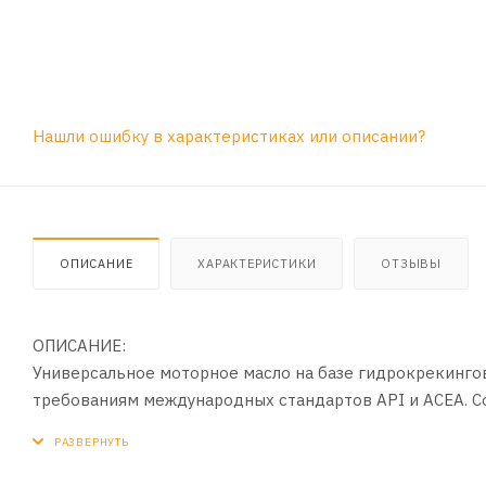
Нашли ошибку в характеристиках или описании?
ОПИСАНИЕ
ХАРАКТЕРИСТИКИ
ОТЗЫВЫ
ОПИСАНИЕ:
Универсальное моторное масло на базе гидрокрекинго
требованиям международных стандартов API и ACEA. 
свойствами высшего класса для всесезонного примене
и самой современной технологией присадок гарантируе
топлива и заботится о быстрейшей смазке двигателя.