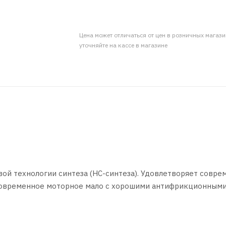
Цена может отличаться от цен в розничных магаз
уточняйте на кассе в магазине
вой технологии синтеза (HC-синтеза). Удовлетворяет совр
Современное моторное мало с хорошими антифрикционным
ния. Комбинация необычных базовых масел на основе гидр
т получение моторного масла, которое снижает расход мас