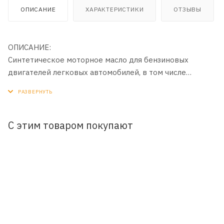
ОПИСАНИЕ
ХАРАКТЕРИСТИКИ
ОТЗЫВЫ
ОПИСАНИЕ:
Синтетическое моторное масло для бензиновых
двигателей легковых автомобилей, в том числе
оборудованных турбонаддувом и катализаторами
тройного действия (TWC). Производится с
применением передовой технологии DuraMax®.
С этим товаром покупают
ПРИМЕНЕНИЕ:
Рекомендовано к всесезонному применению в
бензиновых двигателях автомобилей японского
производства (Mitsubishi, Toyota, Nissan и др.) как в
гарантийный, так и послегарантийный период
эксплуатации. Также подходит для применения в
двигателях других автопроизводителей, требующих
применения масел класса API SN, ILSAC GF-5 и класса