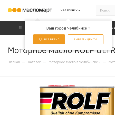
Челябинск
КАТАЛОГ
Ваш город Челябинск ?
АКЦИИ
УС
ДА, ВСЕ ВЕРНО
ВЫБРАТЬ ДРУГОЙ
Моторное масло ROLF ULTR
—
—
—
Главная
Каталог
Моторное масло в Челябинске
Мот