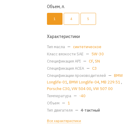
Объем, л.
1
4
5
Характеристики
Тип масла
—
синтетическое
Класс вязкости SAE
—
5W-30
Спецификация API
—
CF
,
SN
Спецификация ACEA
—
C3
Спецификации производителей
—
BMW
Longlife-01
,
BMW Longlife-04
,
MB 229.51
,
Porsche C30
,
VW 504 00
,
VW 507 00
Температура
—
-40
Объем
—
1
Тип двигателя
—
4-тактный
Все характеристики