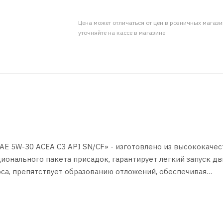
Цена может отличаться от цен в розничных магаз
уточняйте на кассе в магазине
SAE 5W-30 ACEA С3 API SN/CF» - изготовлено из высококаче
ионального пакета присадок, гарантирует легкий запуск дв
оса, препятствует образованию отложений, обеспечивая
ля в любых условиях эксплуатации, обладает надежной за