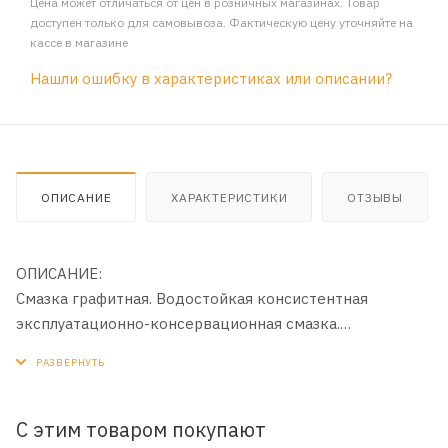
Цена может отличаться от цен в розничных магазинах. Товар
доступен только для самовывоза. Фактическую цену уточняйте на
кассе в магазине
Нашли ошибку в характеристиках или описании?
ОПИСАНИЕ
ХАРАКТЕРИСТИКИ
ОТЗЫВЫ
ОПИСАНИЕ:
Смазка графитная. Водостойкая консистентная
эксплуатационно-консервационная смазка.
Температурный интервал применения: от -20°C до
+70°C.
ПРИМЕНЕНИЕ:
С этим товаром покупают