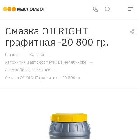
Смазка OILRIGHT
графитная -20 800 гр.
—
—
Главная
Каталог
—
Автохимия и автокосметика в Челябинске
—
Автомобильные смазки
Смазка OILRIGHT графитная -20 800 гр.