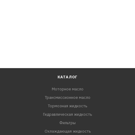
Для смазки особо нагруженных узлов и механизмов
автомобильной техники и промышленного
оборудования, идеальное средство для устранения
скрипов и защиты металлов.
ПРЕИМУЩЕСТВА:
- Не оказывает негативного воздействия на
лакокрасочное покрытие, резину и пластмассу;
- Обладают высокой термостойкостью, хорошими
противозадирными свойствами.
КАТАЛОГ
Моторное масло
Трансмиссионное масло
Тормозная жидкость
Гидравлическая жидкость
Фильтры
Охлаждающая жидкость