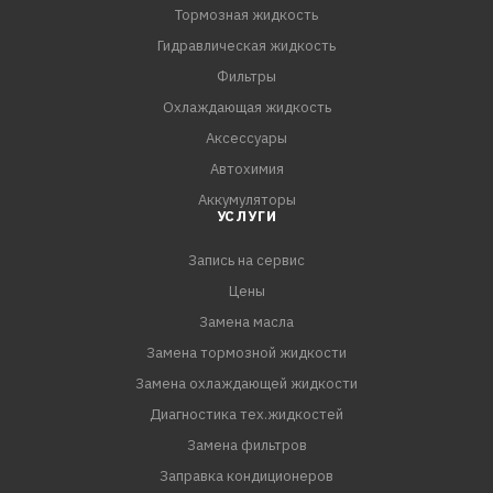
максимальную защиту от износа при любом режиме
Тормозная жидкость
эксплуатации.
Гидравлическая жидкость
Фильтры
RAVENOL CVTF NS2/J1 Fluid является жидкостью
Охлаждающая жидкость
зеленого цвета.
Аксессуары
Автохимия
RAVENOL CVTF NS2/J1 Fluid применяется для коробок
Аккумуляторы
передач CVT следующих автомобилей: Peugeot 4007,
УСЛУГИ
Citroen C-Crosser, Mitsubishi Outlander, Mitsubishi Delica D5,
Запись на сервис
Mitsubishi Galant Fortis, Mits
Цены
Замена масла
Замена тормозной жидкости
Замена охлаждающей жидкости
Диагностика тех.жидкостей
Замена фильтров
Заправка кондиционеров