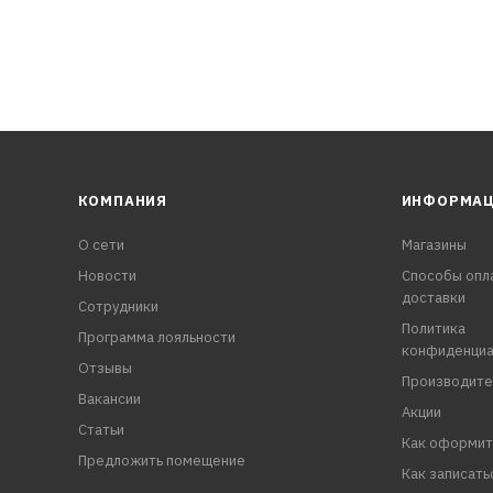
КОМПАНИЯ
ИНФОРМА
О сети
Магазины
Новости
Способы опл
доставки
Сотрудники
Политика
Программа лояльности
конфиденциа
Отзывы
Производите
Вакансии
Акции
Статьи
Как оформит
Предложить помещение
Как записать