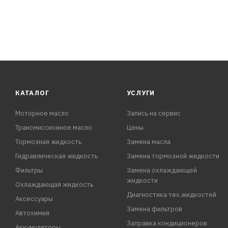
КАТАЛОГ
УСЛУГИ
Моторное масло
Запись на сервис
Трансмиссионное масло
Цены
Тормозная жидкость
Замена масла
Гидравлическая жидкость
Замена тормозной жидкости
Фильтры
Замена охлаждающей
жидкости
Охлаждающая жидкость
Диагностика тех.жидкостей
Аксессуары
Замена фильтров
Автохимия
Заправка кондиционеров
Аккумуляторы