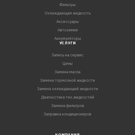
- Защищает электрооборудование от окисления
Фильтры
- Действует за 1 – 2 минуты
Охлаждающая жидкость
- Обладает высокой проникающей способностью
Аксессуары
- Удобно распыляется благодаря удлинительной трубке
Автохимия
Аккумуляторы
УСЛУГИ
Запись на сервис
Цены
Замена масла
Замена тормозной жидкости
Замена охлаждающей жидкости
Диагностика тех.жидкостей
Замена фильтров
Заправка кондиционеров
КОМПАНИЯ