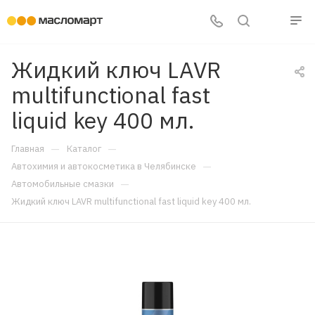
Жидкий ключ LAVR
multifunctional fast
liquid key 400 мл.
—
—
Главная
Каталог
—
Автохимия и автокосметика в Челябинске
—
Автомобильные смазки
Жидкий ключ LAVR multifunctional fast liquid key 400 мл.