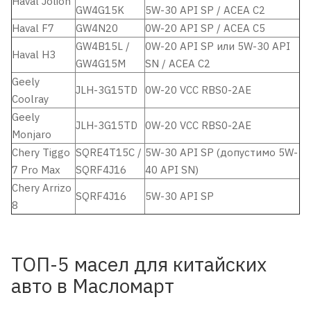
Haval Jolion
GW4G15K
5W-30 API SP / ACEA C2
Haval F7
GW4N20
0W-20 API SP / ACEA C5
GW4B15L /
0W-20 API SP или 5W-30 API
Haval H3
GW4G15M
SN / ACEA C2
Geely
JLH-3G15TD
0W-20 VCC RBS0-2AE
Coolray
Geely
JLH-3G15TD
0W-20 VCC RBS0-2AE
Monjaro
Chery Tiggo
SQRE4T15C /
5W-30 API SP (допустимо 5W-
7 Pro Max
SQRF4J16
40 API SN)
Chery Arrizo
SQRF4J16
5W-30 API SP
8
ТОП-5 масел для китайских
авто в Масломарт