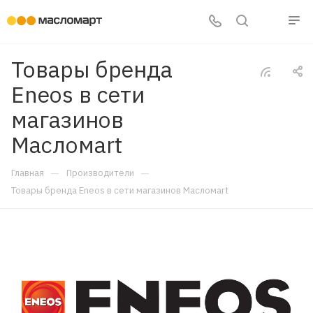
Товары бренда
Eneos в сети
магазинов
Масломart
—
—
Главная
Производители
Товары бренда Eneos в сети магазинов Масломart