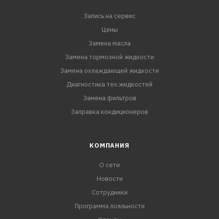
от коррозии и образования накипи. Готова к
Запись на сервис
применению. Продукт полностью совместим с
Цены
материалами уп
Замена масла
Замена тормозной жидкости
Замена охлаждающей жидкости
Диагностика тех.жидкостей
Замена фильтров
Заправка кондиционеров
КОМПАНИЯ
О сети
Новости
Сотрудники
Программа лояльности