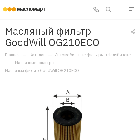
Масляный фильтр
GoodWill OG210ECO
—
—
Главная
Каталог
Автомобильные фильтры в Челябинске
—
—
Маслянные фильтры
Масляный фильтр GoodWill OG210ECO