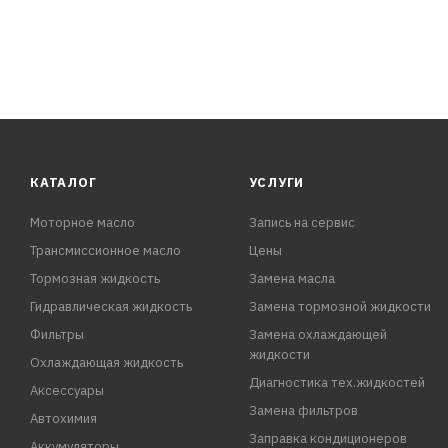
КАТАЛОГ
УСЛУГИ
Моторное масло
Запись на сервис
Трансмиссионное масло
Цены
Тормозная жидкость
Замена масла
Гидравлическая жидкость
Замена тормозной жидкости
Фильтры
Замена охлаждающей
жидкости
Охлаждающая жидкость
Диагностика тех.жидкостей
Аксессуары
Замена фильтров
Автохимия
Заправка кондиционеров
Аккумуляторы