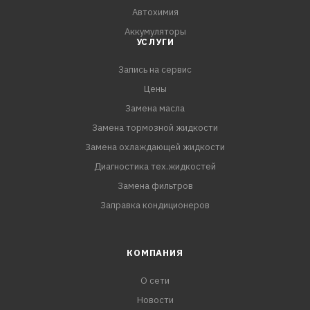
Toyota RAV4, ALA30, ALA49
Автохимия
Toyota Sienna, GSL30, GSL33, GSL35
Аккумуляторы
Toyota Tarago, GSR50
УСЛУГИ
Toyota Vellfire, GGH20, GGH20W, GGH25, GGH25W, GGH30,
GGH30W, GGH35, GGH35W
Запись на сервис
Toyota Venza, GGV10, GGV15
Цены
Toyota Verso, AUR21
Замена масла
Замена тормозной жидкости
Замена охлаждающей жидкости
Диагностика тех.жидкостей
Замена фильтров
Заправка кондиционеров
КОМПАНИЯ
О сети
Новости