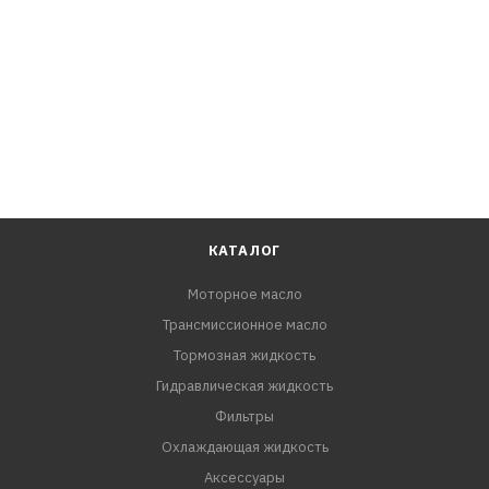
Lexus RX270, GGL10, GGL15, GGL16
Lexus RX350, AGL20, AGL25, GGL10, GGL10W, GGL15,
GGL15W, GGL16, GGL16W
Lexus RX450h, AGL20, AGL25, GGL10, GGL15, GGL16
Toyota Alphard, GGH20, GGH20W, GGH25, GGH25W, GGH30,
GGH30W, GGH35, GGH35W
Toyota Aurion, GSV40, GSV50
Toyota Avalon, GSX30, GSX40
Toyota Avensis, ADT271
КАТАЛОГ
Toyota Blade, GRE156, GRE156H
Моторное масло
Toyota Camry, GSV40, GSV50
Трансмиссионное масло
Toyota Estima, GSR50, GSR50W, GSR55, GSR55W
Toyota Highlander, GSU50, GSU55, GSU55L
Тормозная жидкость
Toyota Kluger V, GSU50, GSU55
Гидравлическая жидкость
Toyota Mark X Zio, GGA10
Фильтры
Toyota Mark X, GGA10
Охлаждающая жидкость
Toyota Previa, GSR50
Аксессуары