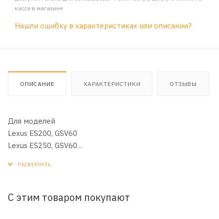
кассе в магазине
Нашли ошибку в характеристиках или описании?
ОПИСАНИЕ
ХАРАКТЕРИСТИКИ
ОТЗЫВЫ
Для моделей
Lexus ES200, GSV60
Lexus ES250, GSV60
Lexus ES300h, GSV60
Lexus ES350, GSV40, GSV60
Lexus NX200, AGZ10, AGZ15
Lexus NX200t, AGZ10, AGZ15, AGZ15L
С этим товаром покупают
Lexus NX300h, AGZ10, AGZ15, AGZ15L
Lexus RX200t, AGL20, AGL20W, AGL25, AGL25W