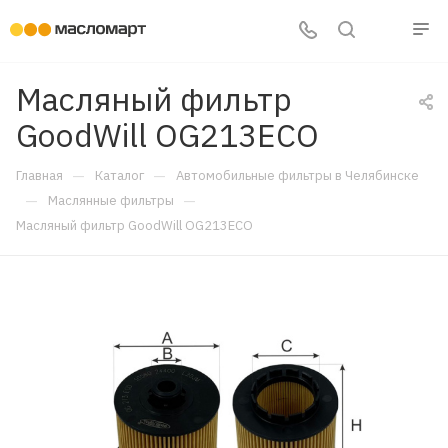
Масляный фильтр
GoodWill OG213ECO
—
—
Главная
Каталог
Автомобильные фильтры в Челябинске
—
—
Маслянные фильтры
Масляный фильтр GoodWill OG213ECO