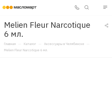
Melien Fleur Narcotique
6 мл.
—
—
—
Главная
Каталог
Аксессуары в Челябинске
Melien Fleur Narcotique 6 мл.