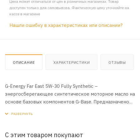
Цена может отличаться от цен в розничных магазинах. Товар
доступен только для самовывоза. Фактическую цену уточняйте на
кассе в магазине
Нашли ошибку в характеристиках или описании?
ОПИСАНИЕ
ХАРАКТЕРИСТИКИ
ОТЗЫВЫ
G-Energy Far East 5W-30 Fully Synthetic –
энергосберегающее синтетическое моторное масло на
основе базовых компонентов G-Base. Предназначено
для бензиновых двигателей японских и корейских
автомобилей. Обеспечивает экономию топлива,
максимальную защиту и эффективную работу
двигателя во всём диапазоне оборотов в различных
С этим товаром покупают