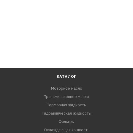
скоростных режимах. Имеет лицензию ILSAC GF-5 и API
SN.
КАТАЛОГ
Моторное масло
Трансмиссионное масло
Тормозная жидкость
Гидравлическая жидкость
Фильтры
Охлаждающая жидкость