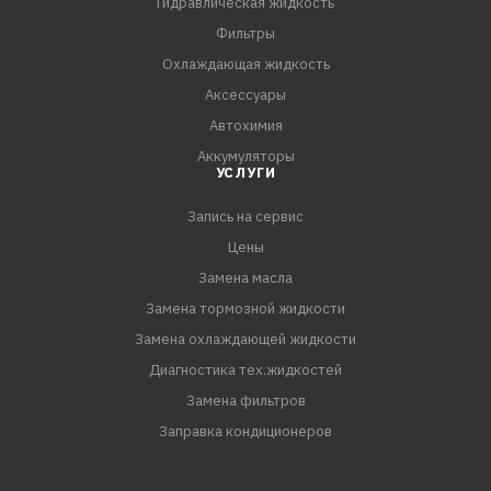
Гидравлическая жидкость
автомобилей, оборудованные двойным верхним
Фильтры
распределительным валом, электронным
Охлаждающая жидкость
распределенным впрыском топлива и изменяемой
Аксессуары
фазой газораспределения.
Автохимия
Четырехтактные бензиновые двигатели мотоциклов.
Аккумуляторы
УСЛУГИ
Запись на сервис
Цены
Замена масла
Замена тормозной жидкости
Замена охлаждающей жидкости
Диагностика тех.жидкостей
Замена фильтров
Заправка кондиционеров