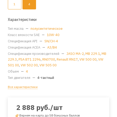
1
4
Характеристики
Тип масла
—
полусинтетическое
Класс вязкости SAE
—
10W-40
Спецификация API
—
SN/CH-4
Спецификация ACEA
—
A3/B4
Спецификации производителей
—
JASO MA-2
,
MB 229.1
,
MB
229.3
,
PSA B71 2296
,
RN0700
,
Renault RN17
,
VW 500 00
,
VW
501 00
,
VW 502 00
,
VW 505 00
Объем
—
4
Тип двигателя
—
4-тактный
Все характеристики
2 888
руб.
/шт
Вернем на карту до 58 бонусных баллов