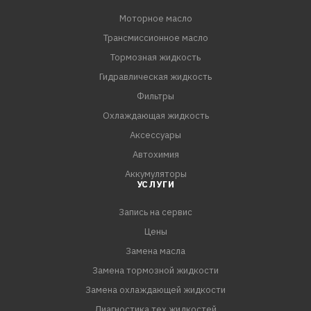
Моторное масло
ПРЕИМУЩЕСТВА:
Трансмиссионное масло
- Ester-технология и гидросинтетическая основа с
расширенным диапазоном вязкостно-температурных
Тормозная жидкость
свойств обеспечивает эффективную эксплуатацию
Гидравлическая жидкость
двигателя на всех режимах работы: при холодном
Фильтры
пуске, в городском режиме, в режиме трассы, а также
Охлаждающая жидкость
при повышенной нагрузке (при езде по бездорожью, в
Аксессуары
гору, движе
Автохимия
Аккумуляторы
УСЛУГИ
Запись на сервис
Цены
Замена масла
Замена тормозной жидкости
Замена охлаждающей жидкости
Диагностика тех.жидкостей