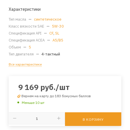
Характеристики
Тип масла
—
синтетическое
Класс вязкости SAE
—
5W-30
Спецификация API
—
CF
,
SL
Спецификация ACEA
—
A5/B5
Объем
—
5
Тип двигателя
—
4-тактный
Все характеристики
9 169
руб.
/шт
Вернем на карту до 183 бонусных баллов
Меньше 10 шт
В КОРЗИНУ