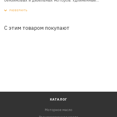
бензиновых и дизельных моторов. Удлиненные
интервалы замены. Минимизирует износ двигателя.
Продлевает срок службы DPF фильтров.
С этим товаром покупают
КАТАЛОГ
Моторное масло