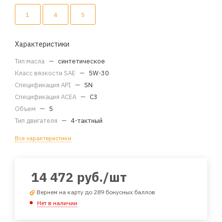
1
4
5
Характеристики
Тип масла
—
синтетическое
Класс вязкости SAE
—
5W-30
Спецификация API
—
SN
Спецификация ACEA
—
C3
Объем
—
5
Тип двигателя
—
4-тактный
Все характеристики
14 472
руб.
/шт
Вернем на карту до 289 бонусных баллов
Нет в наличии