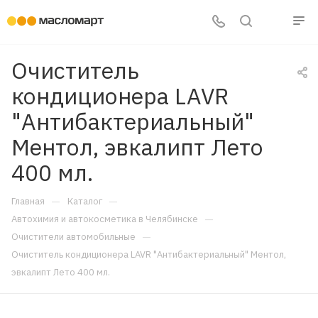
Очиститель
кондиционера LAVR
"Антибактериальный"
Ментол, эвкалипт Лето
400 мл.
—
—
Главная
Каталог
—
Автохимия и автокосметика в Челябинске
—
Очистители автомобильные
Очиститель кондиционера LAVR "Антибактериальный" Ментол,
эвкалипт Лето 400 мл.