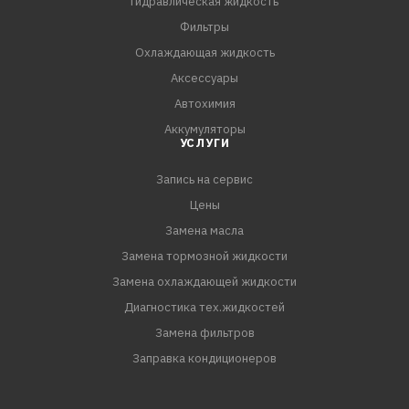
Гидравлическая жидкость
патрубки, испаритель
Фильтры
- Устраняет неприятный запах при включении
Охлаждающая жидкость
кондиционера
Аксессуары
- Предотвращает размножение грибков и бактерий
Автохимия
- Не требует демонтажа салонного фильтра и
Аккумуляторы
элементов системы вентиляции.
УСЛУГИ
- Длительный аромат ментола и эвкалипта
Запись на сервис
Цены
Замена масла
Замена тормозной жидкости
Замена охлаждающей жидкости
Диагностика тех.жидкостей
Замена фильтров
Заправка кондиционеров