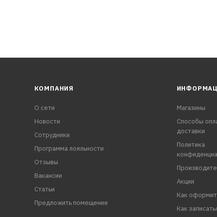
КОМПАНИЯ
ИНФОРМА
О сети
Магазины
Новости
Способы опл
доставки
Сотрудники
Политика
Программа лояльности
конфиденциа
Отзывы
Производите
Вакансии
Акции
Статьи
Как оформит
Предложить помещение
Как записать