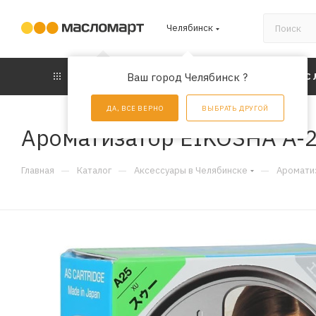
Челябинск
КАТАЛОГ
Ваш город Челябинск ?
АКЦИИ
УС
ДА, ВСЕ ВЕРНО
ВЫБРАТЬ ДРУГОЙ
Ароматизатор EIKOSHA A-2
—
—
—
Главная
Каталог
Аксессуары в Челябинске
Аромати