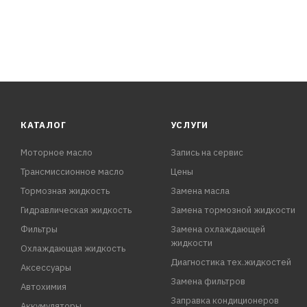
КАТАЛОГ
УСЛУГИ
Моторное масло
Запись на сервис
Трансмиссионное масло
Цены
Тормозная жидкость
Замена масла
Гидравлическая жидкость
Замена тормозной жидкости
Фильтры
Замена охлаждающей
жидкости
Охлаждающая жидкость
Диагностика тех.жидкостей
Аксессуары
Замена фильтров
Автохимия
Заправка кондиционеров
Аккумуляторы