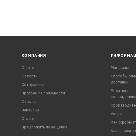
КОМПАНИЯ
ИНФОРМА
О сети
Магазины
Новости
Способы опл
доставки
Сотрудники
Политика
Программа лояльности
конфиденциа
Отзывы
Производите
Вакансии
Акции
Статьи
Как оформит
Предложить помещение
Как записать