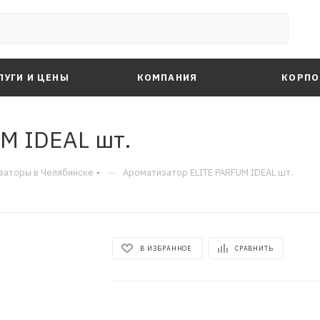
ЛУГИ И ЦЕНЫ
КОМПАНИЯ
КОРПО
M IDEAL шт.
—
заторы в Челябинске
Ароматизатор ELITE PARFUM IDEAL шт.
В ИЗБРАННОЕ
СРАВНИТЬ