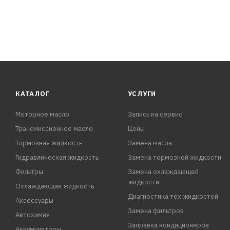
КАТАЛОГ
УСЛУГИ
Моторное масло
Запись на сервис
Трансмиссионное масло
Цены
Тормозная жидкость
Замена масла
Гидравлическая жидкость
Замена тормозной жидкости
Фильтры
Замена охлаждающей
жидкости
Охлаждающая жидкость
Диагностика тех.жидкостей
Аксессуары
Замена фильтров
Автохимия
Заправка кондиционеров
Аккумуляторы