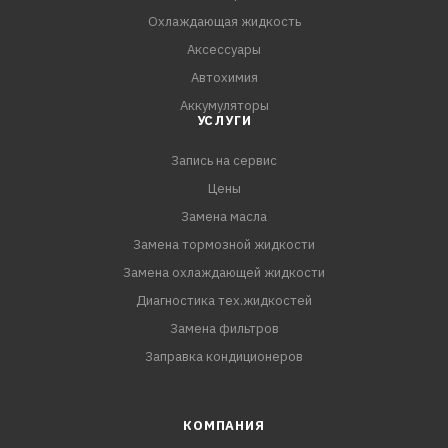
двигатель и дать ему поработать 10 – 15 минут на
Охлаждающая жидкость
холостом ходу, слить воду. При необходимости
Аксессуары
повторить пр
Автохимия
Аккумуляторы
УСЛУГИ
Запись на сервис
Цены
Замена масла
Замена тормозной жидкости
Замена охлаждающей жидкости
Диагностика тех.жидкостей
Замена фильтров
Заправка кондиционеров
КОМПАНИЯ