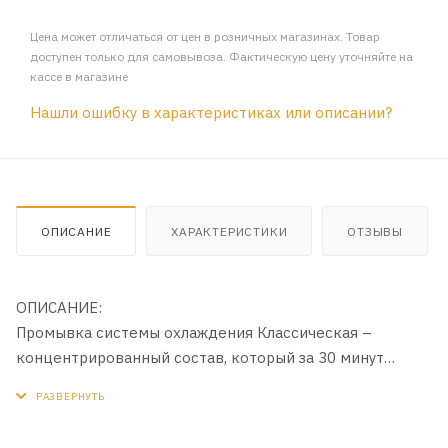
Цена может отличаться от цен в розничных магазинах. Товар
доступен только для самовывоза. Фактическую цену уточняйте на
кассе в магазине
Нашли ошибку в характеристиках или описании?
ОПИСАНИЕ
ХАРАКТЕРИСТИКИ
ОТЗЫВЫ
ОПИСАНИЕ:
Промывка системы охлаждения Классическая –
концентрированный состав, который за 30 минут
устраняет неорганические загрязнения, накопившиеся
в системе охлаждения в процессе эксплуатации.
Кислоты в составе промывки растворяют накипь и