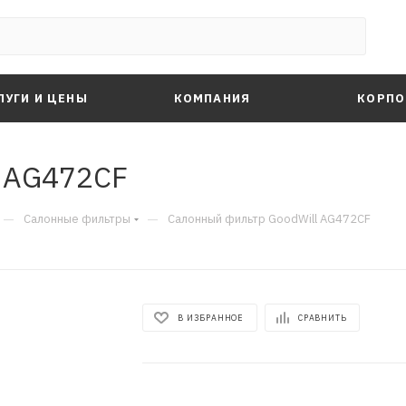
ЛУГИ И ЦЕНЫ
КОМПАНИЯ
КОРПО
l AG472CF
—
—
Салонные фильтры
Салонный фильтр GoodWill AG472CF
В ИЗБРАННОЕ
СРАВНИТЬ