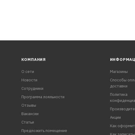
КОМПАНИЯ
ИНФОРМА
О сети
Магазины
Новости
Способы опл
доставки
Сотрудники
Политика
Программа лояльности
конфиденциа
Отзывы
Производите
Вакансии
Акции
Статьи
Как оформит
Предложить помещение
Как записать