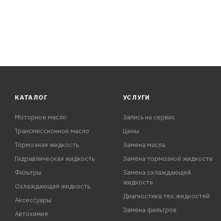
КАТАЛОГ
УСЛУГИ
Моторное масло
Запись на сервис
Трансмиссионное масло
Цены
Тормозная жидкость
Замена масла
Гидравлическая жидкость
Замена тормозной жидкости
Фильтры
Замена охлаждающей
жидкости
Охлаждающая жидкость
Диагностика тех.жидкостей
Аксессуары
Замена фильтров
Автохимия