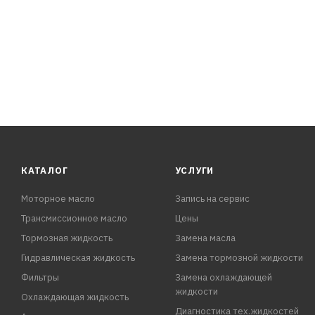
КАТАЛОГ
УСЛУГИ
Моторное масло
Запись на сервис
Трансмиссионное масло
Цены
Тормозная жидкость
Замена масла
Гидравлическая жидкость
Замена тормозной жидкости
Фильтры
Замена охлаждающей
жидкости
Охлаждающая жидкость
Диагностика тех.жидкостей