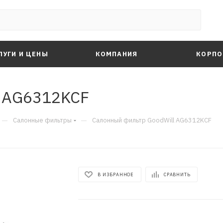
ЛУГИ И ЦЕНЫ
КОМПАНИЯ
КОРПО
l AG6312KCF
—
—
Салонные фильтры
Салонный фильтр GoodWill AG6312KCF
В ИЗБРАННОЕ
СРАВНИТЬ