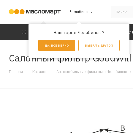
Челябинск
КАТАЛОГ
Ваш город Челябинск ?
АКЦИИ
УС
ДА, ВСЕ ВЕРНО
ВЫБРАТЬ ДРУГОЙ
Салонный фильтр GoodWil
—
—
Главная
Каталог
Автомобильные фильтры в Челябинске