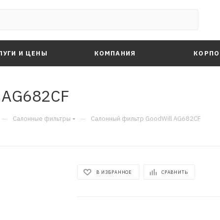
ЛУГИ И ЦЕНЫ
КОМПАНИЯ
КОРПО
l AG682CF
—
—
Салонные фильтры
Салонный фильтр GoodWill AG682CF
В ИЗБРАННОЕ
СРАВНИТЬ