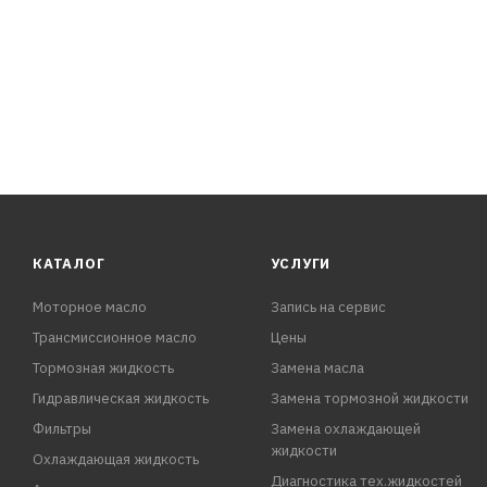
КАТАЛОГ
УСЛУГИ
Моторное масло
Запись на сервис
Трансмиссионное масло
Цены
Тормозная жидкость
Замена масла
Гидравлическая жидкость
Замена тормозной жидкости
Фильтры
Замена охлаждающей
жидкости
Охлаждающая жидкость
Диагностика тех.жидкостей