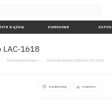
ЛУГИ И ЦЕНЫ
КОМПАНИЯ
КОРПО
o LAC-1618
—
—
Салонные фильтры
Салонный фильтр LYNXauto LAC-1618
В ИЗБРАННОЕ
СРАВНИТЬ