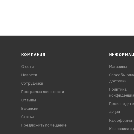
КОМПАНИЯ
ИНФОРМА
О сети
Магазины
Новости
Способы опл
доставки
Сотрудники
Политика
Программа лояльности
конфиденциа
Отзывы
Производите
Вакансии
Акции
Статьи
Как оформит
Предложить помещение
Как записать