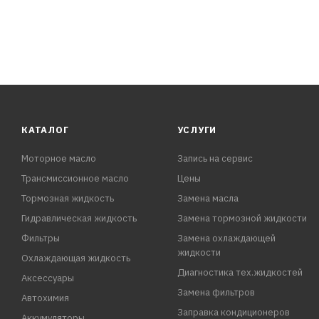
КАТАЛОГ
УСЛУГИ
Моторное масло
Запись на сервис
Трансмиссионное масло
Цены
Тормозная жидкость
Замена масла
Гидравлическая жидкость
Замена тормозной жидкости
Фильтры
Замена охлаждающей
жидкости
Охлаждающая жидкость
Диагностика тех.жидкостей
Аксессуары
Замена фильтров
Автохимия
Заправка кондиционеров
Аккумуляторы