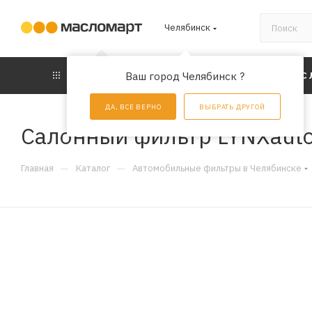
Челябинск
КАТАЛОГ
Ваш город Челябинск ?
АКЦИИ
УС
ДА, ВСЕ ВЕРНО
ВЫБРАТЬ ДРУГОЙ
Салонный фильтр LYNXaut
—
—
Главная
Каталог
Автомобильные фильтры в Челябинске